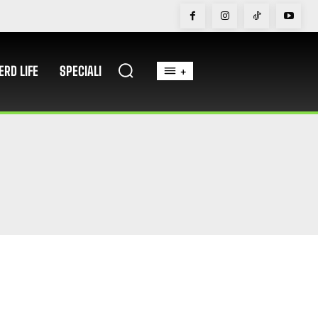
ERD LIFE
SPECIALI
+