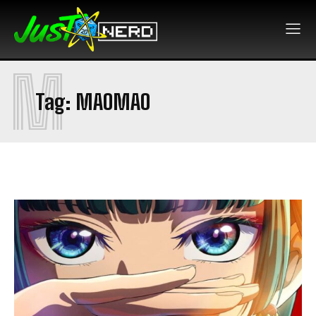
M
Tag:
MAOMAO