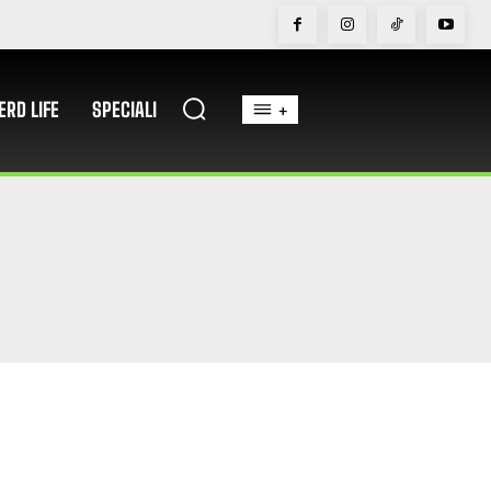
ERD LIFE
SPECIALI
+