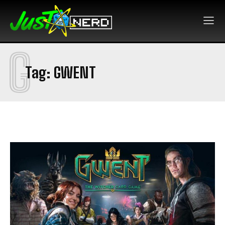
G
Tag:
GWENT