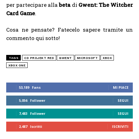
per partecipare alla
beta
di
Gwent: The Witcher
Card Game
.
Cosa ne pensate? Fatecelo sapere tramite un
commento qui sotto!
TAGS
CD PROJEKT RED
GWENT
MICROSOFT
XBOX
XBOX ONE
53,189
Fans
MI PIACE
5,056
Follower
SEGUI
7,483
Follower
SEGUI
2,487
Iscritti
ISCRIVITI