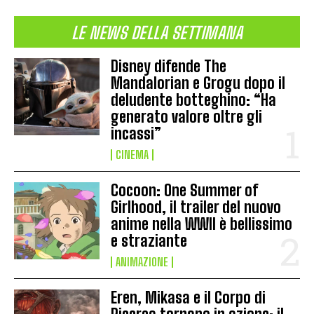
LE NEWS DELLA SETTIMANA
Disney difende The
Mandalorian e Grogu dopo il
deludente botteghino: “Ha
generato valore oltre gli
incassi”
CINEMA
Cocoon: One Summer of
Girlhood, il trailer del nuovo
anime nella WWII è bellissimo
e straziante
ANIMAZIONE
Eren, Mikasa e il Corpo di