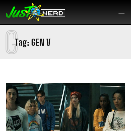
G
Tag:
GEN V