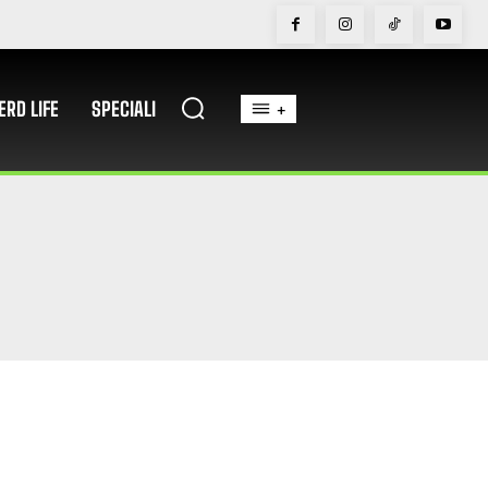
ERD LIFE
SPECIALI
+