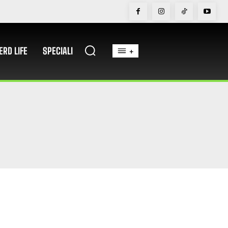
ERD LIFE
SPECIALI
+