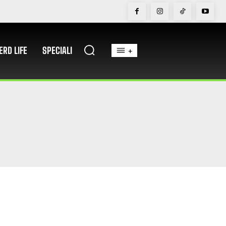
ERD LIFE
SPECIALI
+