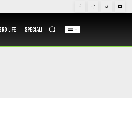
ERD LIFE
SPECIALI
+