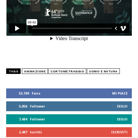
TAGS
ANIMAZIONE
CORTOMETRAGGIO
UOMO E NATURA
53,189
Fans
MI PIACE
5,056
Follower
SEGUI
7,484
Follower
SEGUI
2,487
Iscritti
ISCRIVITI