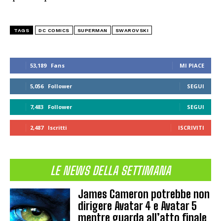
TAGS
DC COMICS
SUPERMAN
SWAROVSKI
53,189
Fans
MI PIACE
5,056
Follower
SEGUI
7,483
Follower
SEGUI
2,487
Iscritti
ISCRIVITI
LE NEWS DELLA SETTIMANA
James Cameron potrebbe non
dirigere Avatar 4 e Avatar 5
mentre guarda all’atto finale