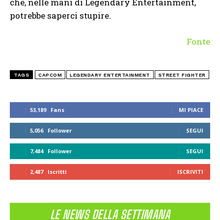
che, nelle mani di Legendary Entertainment,
potrebbe saperci stupire.
Fonte
TAGS
CAPCOM
LEGENDARY ENTERTAINMENT
STREET FIGHTER
53,189
Fans
MI PIACE
5,056
Follower
SEGUI
7,484
Follower
SEGUI
2,487
Iscritti
ISCRIVITI
LE NEWS DELLA SETTIMANA