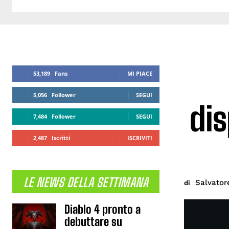
53,189
Fans
MI PIACE
5,056
Follower
SEGUI
dis
7,484
Follower
SEGUI
2,487
Iscritti
ISCRIVITI
LE NEWS DELLA SETTIMANA
Salvator
di
Diablo 4 pronto a
debuttare su