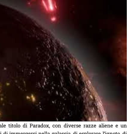
ale titolo di Paradox, con diverse razze aliene e un
 di immergersi nella galassia, di esplorare l’ignoto, di