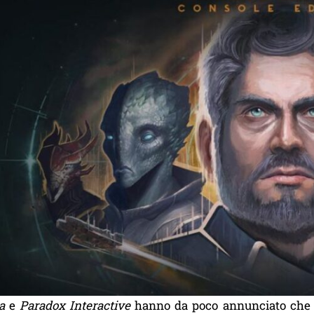
a
e
Paradox Interactive
hanno da poco annunciato ch