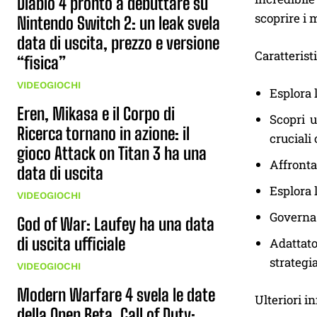
Diablo 4 pronto a debuttare su
scoprire i m
Nintendo Switch 2: un leak svela
data di uscita, prezzo e versione
Caratteristi
“fisica”
VIDEOGIOCHI
Esplora 
Eren, Mikasa e il Corpo di
Scopri u
Ricerca tornano in azione: il
cruciali 
gioco Attack on Titan 3 ha una
Affronta
data di uscita
Esplora l
VIDEOGIOCHI
Governa i
God of War: Laufey ha una data
di uscita ufficiale
Adattat
strategia
VIDEOGIOCHI
Modern Warfare 4 svela le date
Ulteriori i
della Open Beta, Call of Duty: