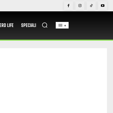
ERD LIFE
SPECIALI
+