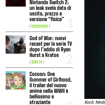
Nintendo Switch 2:
un leak svela data di
uscita, prezzo e
versione “fisica”
VIDEOGIOCHI
God of War: nuovi
recast per la serie TV
dopo l’addio di Ryan
Hurst a Kratos
SERIE TV
Cocoon: One
Summer of Girlhood,
il trailer del nuovo
anime nella WWII è
bellissimo e
straziante
Koch Medi