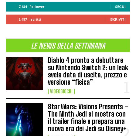
7,484
Follower
SEGUI
2,487
Iscritti
ISCRIVITI
LE NEWS DELLA SETTIMANA
Diablo 4 pronto a debuttare
su Nintendo Switch 2: un leak
svela data di uscita, prezzo e
versione “fisica”
VIDEOGIOCHI
Star Wars: Visions Presents –
The Ninth Jedi si mostra con
il trailer finale e prepara una
nuova era dei Jedi su Disney+