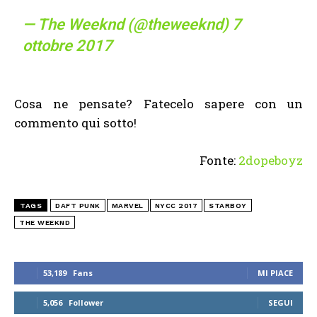
— The Weeknd (@theweeknd)
7
ottobre 2017
Cosa ne pensate? Fatecelo sapere con un
commento qui sotto!
Fonte:
2dopeboyz
TAGS
DAFT PUNK
MARVEL
NYCC 2017
STARBOY
THE WEEKND
53,189
Fans
MI PIACE
5,056
Follower
SEGUI