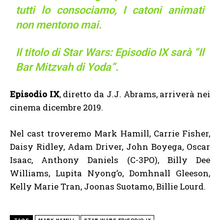
tutti lo consociamo, I catoni animati
non mentono mai.
Il titolo di Star Wars: Episodio IX sarà “Il
Bar Mitzvah di Yoda”.
Episodio IX
, diretto da J.J. Abrams, arriverà nei
cinema dicembre 2019.
Nel cast troveremo Mark Hamill, Carrie Fisher,
Daisy Ridley, Adam Driver, John Boyega, Oscar
Isaac, Anthony Daniels (C-3PO), Billy Dee
Williams, Lupita Nyong’o, Domhnall Gleeson,
Kelly Marie Tran, Joonas Suotamo, Billie Lourd.
TAGS
MARK HAMILL
STAR WARS EPISODIO IX