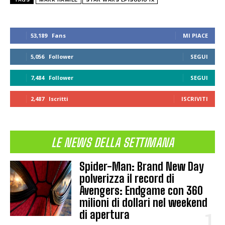
53,189
Fans
MI PIACE
5,056
Follower
SEGUI
7,484
Follower
SEGUI
2,487
Iscritti
ISCRIVITI
LE NEWS DELLA SETTIMANA
Spider-Man: Brand New Day
polverizza il record di
Avengers: Endgame con 360
milioni di dollari nel weekend
di apertura