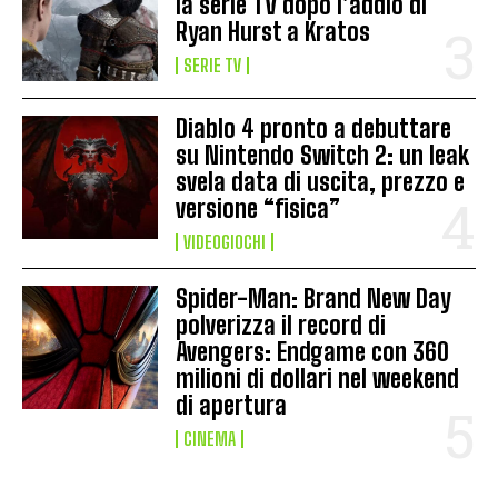
la serie TV dopo l’addio di
Ryan Hurst a Kratos
SERIE TV
Diablo 4 pronto a debuttare
su Nintendo Switch 2: un leak
svela data di uscita, prezzo e
versione “fisica”
VIDEOGIOCHI
Spider-Man: Brand New Day
polverizza il record di
Avengers: Endgame con 360
milioni di dollari nel weekend
di apertura
CINEMA