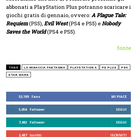
abbonati a PlayStation Plus potranno scaricare i
giochi gratis di gennaio, ovvero:
A Plague Tale:
Requiem
(PS5),
Evil West
(PS4 e PS5) e
Nobody
Saves the World
(PS4 e PS5).
fonte
TAGS
LA MINACCIA FANTASMA
PLAYSTATION 5
PS PLUS
PS4
STAR WARS
53,189
Fans
MI PIACE
5,056
Follower
SEGUI
7,483
Follower
SEGUI
2,487
Iscritti
ISCRIVITI