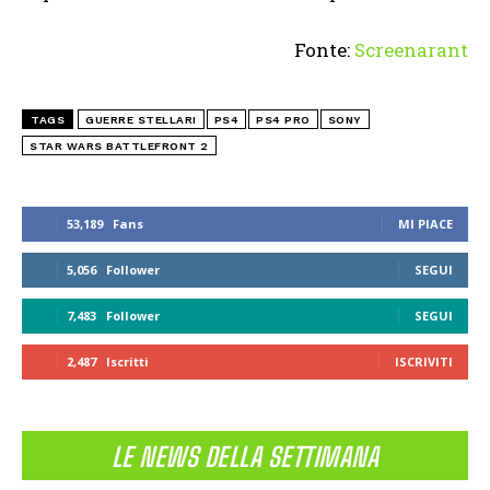
Fonte:
Screenarant
TAGS
GUERRE STELLARI
PS4
PS4 PRO
SONY
STAR WARS BATTLEFRONT 2
53,189
Fans
MI PIACE
5,056
Follower
SEGUI
7,483
Follower
SEGUI
2,487
Iscritti
ISCRIVITI
LE NEWS DELLA SETTIMANA