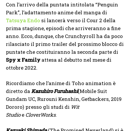
Con l’arrivo della puntata intitolata “Penguin
Park”, l’adattamento anime del manga di
Tatsuya Endo
si lancerà verso il Cour 2 della
prima stagione, episodi che arriveranno a fine
anno. Ecco, dunque, che Crunchyroll ha da poco
rilasciato il primo trailer del prossimo blocco di
puntate che costituiranno la seconda parte di
Spy x Family
attesa al debutto nel mese di
ottobre 2022.
Ricordiamo che l’anime di Toho animation è
diretto da
Kazuhiro Furuhashi
(Mobile Suit
Gundam UC, Rurouni Kenshin, Getbackers, 2019
Dororo) presso gli studi di
Wit
Studio
e
CloverWorks
.
Kazuaki Shimada
(The Promised Neverland) si è