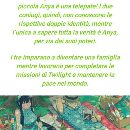
piccola Anya è una telepate! I due
coniugi, quindi, non conoscono le
rispettive doppie identità, mentre
l’unica a sapere tutta la verità è Anya,
per via dei suoi poteri.
I tre imparano a diventare una famiglia
mentre lavorano per completare le
missioni di Twilight e mantenere la
pace nel mondo.