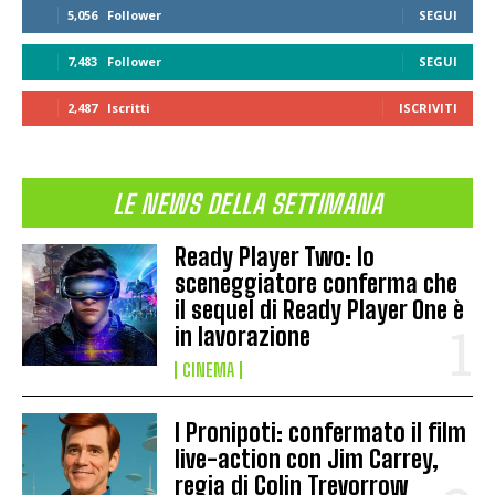
5,056
Follower
SEGUI
7,483
Follower
SEGUI
2,487
Iscritti
ISCRIVITI
LE NEWS DELLA SETTIMANA
Ready Player Two: lo
sceneggiatore conferma che
il sequel di Ready Player One è
in lavorazione
CINEMA
I Pronipoti: confermato il film
live-action con Jim Carrey,
regia di Colin Trevorrow