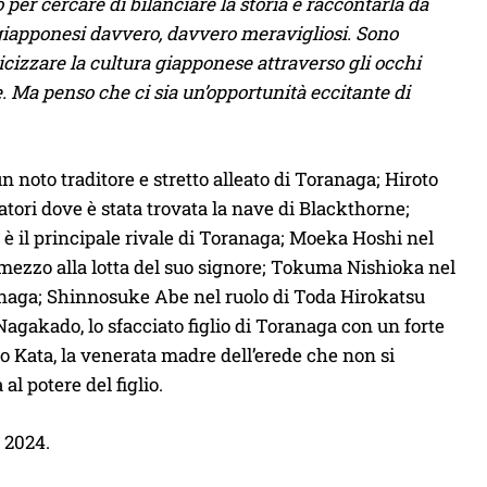
 per cercare di bilanciare la storia e raccontarla da
i giapponesi davvero, davvero meravigliosi. Sono
ticizzare la cultura giapponese attraverso gli occhi
 Ma penso che ci sia un’opportunità eccitante di
noto traditore e stretto alleato di Toranaga; Hiroto
atori dove è stata trovata la nave di Blackthorne;
 è il principale rivale di Toranaga; Moeka Hoshi nel
mezzo alla lotta del suo signore; Tokuma Nishioka nel
oranaga; Shinnosuke Abe nel ruolo di Toda Hirokatsu
 Nagakado, lo sfacciato figlio di Toranaga con un forte
no Kata, la venerata madre dell’erede che non si
l potere del figlio.
 2024.