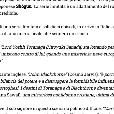
apponese
Shōgun
. La serie limitata è un adattamento del 
credibile.
 di una serie limitata a soli dieci episodi, in arrivo in Ita
lba di una guerra civile che segnerà un secolo.
,
“Lord Yoshii Toranaga (Hiroyuki Sanada) sta lottando per 
 uniscono contro di lui, quando una misteriosa nave euro
”.
pante inglese,
“John Blackthorne”
(Cosmo Jarvis),
“è port
a bilancia del potere e a distruggere la formidabile influenz
rtoghesi. I destini di Toranaga e di Blackthorne diventano
na Sawai),
una misteriosa nobildonna cristiana, ultima di 
e il suo signore in questo scenario politico difficile,
“Mari