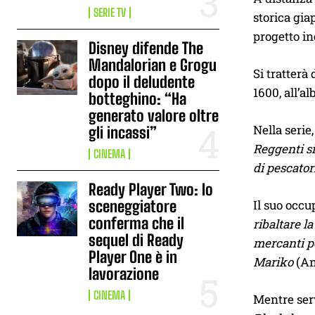
SERIE TV
storica gi
progetto in
Disney difende The
Mandalorian e Grogu
Si tratterà
dopo il deludente
1600, all’a
botteghino: “Ha
generato valore oltre
Nella serie
gli incassi”
Reggenti si
CINEMA
di pescatori
Ready Player Two: lo
Il suo occu
sceneggiatore
conferma che il
ribaltare l
sequel di Ready
mercanti po
Player One è in
Mariko
(An
lavorazione
CINEMA
Mentre serv