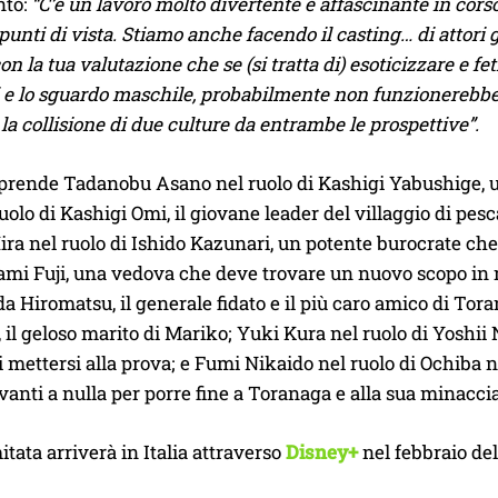
nto:
“C’è un lavoro molto divertente e affascinante in corso
punti di vista. Stiamo anche facendo il casting… di attor
on la tua valutazione che se (si tratta di) esoticizzare e fe
 e lo sguardo maschile, probabilmente non funzionerebbe.
la collisione di due culture da entrambe le prospettive”.
prende Tadanobu Asano nel ruolo di Kashigi Yabushige, un 
uolo di Kashigi Omi, il giovane leader del villaggio di pesc
ra nel ruolo di Ishido Kazunari, un potente burocrate che
ami Fuji, una vedova che deve trovare un nuovo scopo in 
da Hiromatsu, il generale fidato e il più caro amico di T
, il geloso marito di Mariko; Yuki Kura nel ruolo di Yoshii
i mettersi alla prova; e Fumi Nikaido nel ruolo di Ochiba 
anti a nulla per porre fine a Toranaga e alla sua minaccia a
mitata arriverà in Italia attraverso
Disney+
nel febbraio del