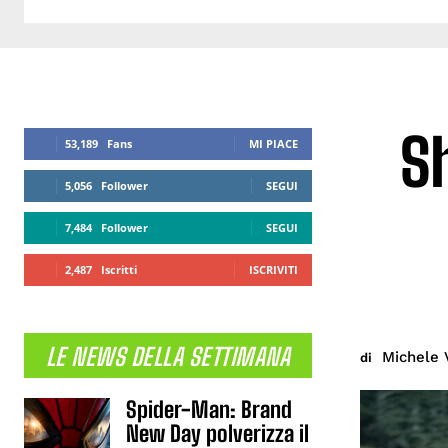
S
53,189
Fans
MI PIACE
5,056
Follower
SEGUI
7,484
Follower
SEGUI
2,487
Iscritti
ISCRIVITI
LE NEWS DELLA SETTIMANA
Michele 
di
Spider-Man: Brand
New Day polverizza il