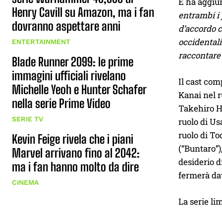
E ha aggiu
Henry Cavill su Amazon, ma i fan
entrambi i 
dovranno aspettare anni
d’accordo c
occidentali
ENTERTAINMENT
raccontare 
Blade Runner 2099: le prime
immagini ufficiali rivelano
Il cast com
Michelle Yeoh e Hunter Schafer
Kanai nel r
nella serie Prime Video
Takehiro Hi
SERIE TV
ruolo di Us
ruolo di To
Kevin Feige rivela che i piani
(“Buntaro”)
Marvel arrivano fino al 2042:
desiderio d
ma i fan hanno molto da dire
fermerà dav
CINEMA
La serie li