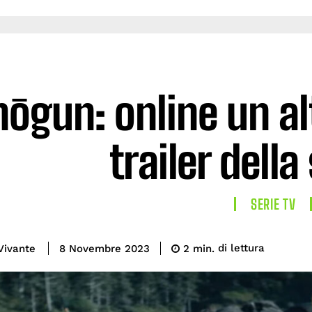
hōgun: online un al
trailer della
SERIE TV
di lettura
Vivante
2
min.
8 Novembre 2023