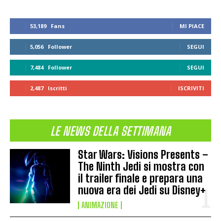
53,189
Fans
MI PIACE
5,056
Follower
SEGUI
7,484
Follower
SEGUI
2,487
Iscritti
ISCRIVITI
LE NEWS DELLA SETTIMANA
Star Wars: Visions Presents –
The Ninth Jedi si mostra con
il trailer finale e prepara una
nuova era dei Jedi su Disney+
ANIMAZIONE