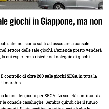
ale giochi in Giappone, ma non
chi, che noi siamo soliti ad associare a console
nel settore delle sale giochi. L’azienda presto venderà
, la cui esperienza risiede nel noleggio di giochi
l controllo di
oltre 200 sale giochi SEGA
in tutta la
 il marchio.
ica la fine dei giochi per SEGA. La società continuerà a
 le console casalinghe. Sembra quindi che il futuro
amenti. Il lato positivo in tutto questo è che la