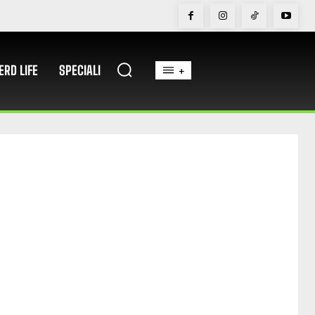
ERD LIFE
SPECIALI
+