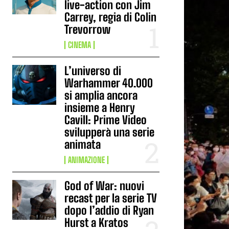
live-action con Jim
Carrey, regia di Colin
Trevorrow
CINEMA
L’universo di
Warhammer 40.000
si amplia ancora
insieme a Henry
Cavill: Prime Video
svilupperà una serie
animata
ANIMAZIONE
God of War: nuovi
recast per la serie TV
dopo l’addio di Ryan
Hurst a Kratos