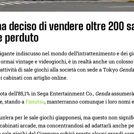
a deciso di vendere oltre 200 s
è perduto
gante indiscusso nel mondo dell’intrattenimento e dei gio
ormai vintage e videogiochi, è in realtà anche un colosso 
 attività di sale giochi alla società con sede a Tokyo
Genda
i cabinati con artiglio online.
ta dell’85,1% in Sega Entertainment Co.,
Genda
assumerà i
e, stando a
Famitsu
, manterranno comunque i loro nomi e
i un’era per le sale giochi giapponesi, ma questo non signif
cabinati arcade, ma concentrandosi ad adattarli anche per
 sale giochi del Giappone subirà presto alcuni grandi cambi