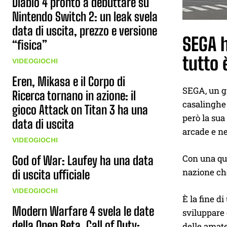
Diablo 4 pronto a debuttare su
Nintendo Switch 2: un leak svela
data di uscita, prezzo e versione
SEGA h
“fisica”
tutto 
VIDEOGIOCHI
Eren, Mikasa e il Corpo di
SEGA, un gi
Ricerca tornano in azione: il
casalinghe 
gioco Attack on Titan 3 ha una
però la sua
data di uscita
arcade e ne
VIDEOGIOCHI
Con una quo
God of War: Laufey ha una data
nazione ch
di uscita ufficiale
VIDEOGIOCHI
È la fine d
Modern Warfare 4 svela le date
sviluppare 
della Open Beta, Call of Duty:
delle amate