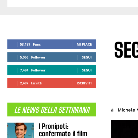
SEG
53,189
Fans
MI PIACE
5,056
Follower
SEGUI
7,484
Follower
SEGUI
2,487
Iscritti
ISCRIVITI
LE NEWS DELLA SETTIMANA
Michele 
di
I Pronipoti:
confermato il film