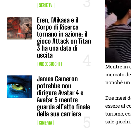
SERIE TV
Eren, Mikasa e il
Corpo di Ricerca
tornano in azione: il
gioco Attack on Titan
3 ha una data di
uscita
VIDEOGIOCHI
Mentre in o
mercato dei
James Cameron
nonché un s
potrebbe non
dirigere Avatar 4 e
Due mesi do
Avatar 5 mentre
essere al c
guarda all’atto finale
della sua carriera
turismo, co
sale giochi.
CINEMA