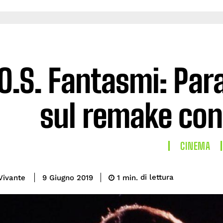
O.S. Fantasmi: Par
sul remake con
CINEMA
di lettura
Vivante
1
min.
9 Giugno 2019