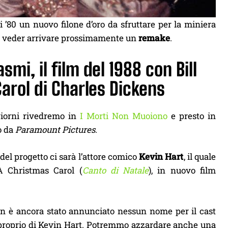
’80 un nuovo filone d’oro da sfruttare per la miniera
a veder arrivare prossimamente un
remake
.
smi, il film del 1988 con Bill
arol di Charles Dickens
giorni rivedremo in
I Morti Non Muoiono
e presto in
o da
Paramount Pictures
.
 del progetto ci sarà l’attore comico
Kevin Hart
, il quale
A Christmas Carol (
Canto di Natale
), in nuovo film
n è ancora stato annunciato nessun nome per il cast
proprio di Kevin Hart. Potremmo azzardare anche una