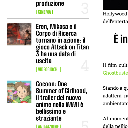
produzione
CINEMA
Hollywood h
dell’entert
Eren, Mikasa e il
Corpo di Ricerca
È i
tornano in azione: il
gioco Attack on Titan
3 ha una data di
uscita
Il film cu
VIDEOGIOCHI
Ghostbuste
Cocoon: One
Stando a qu
Summer of Girlhood,
adatterà n
il trailer del nuovo
ambientato
anime nella WWII è
bellissimo e
straziante
Al momento
della pellic
ANIMAZIONE