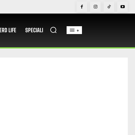
ERD LIFE
SPECIALI
+