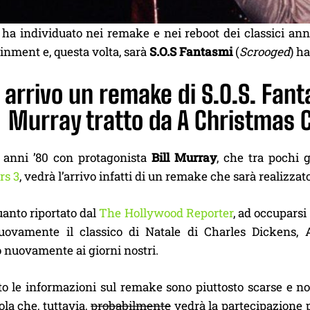
a individuato nei remake e nei reboot dei classici anni 
ainment e, questa volta, sarà
S.O.S Fantasmi
(
Scrooged
) h
n arrivo un remake di S.O.S. Fanta
Murray tratto da A Christmas C
lt anni ’80 con protagonista
Bill Murray
, che tra pochi 
rs 3
, vedrà l’arrivo infatti di un remake che sarà realizzat
anto riportato dal
The Hollywood Reporter
, ad occuparsi
uovamente il classico di Natale di Charles Dickens, 
 nuovamente ai giorni nostri.
 le informazioni sul remake sono piuttosto scarse e no
ola che, tuttavia,
probabilmente
vedrà la partecipazione 