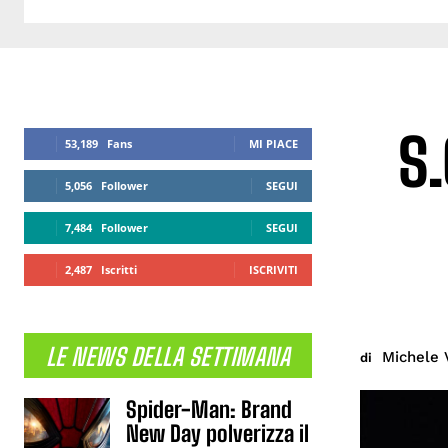
S.
53,189
Fans
MI PIACE
5,056
Follower
SEGUI
7,484
Follower
SEGUI
2,487
Iscritti
ISCRIVITI
LE NEWS DELLA SETTIMANA
Michele 
di
Spider-Man: Brand
New Day polverizza il