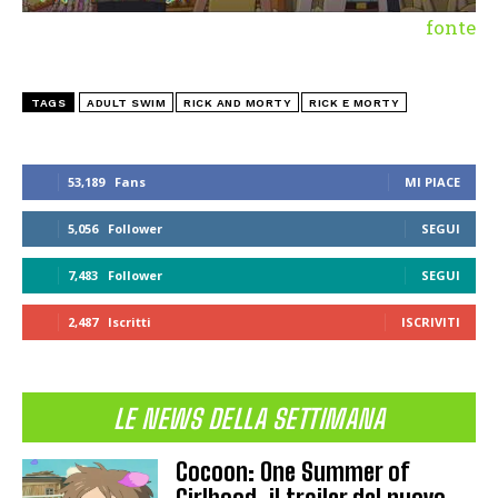
fonte
TAGS
ADULT SWIM
RICK AND MORTY
RICK E MORTY
53,189
Fans
MI PIACE
5,056
Follower
SEGUI
7,483
Follower
SEGUI
2,487
Iscritti
ISCRIVITI
LE NEWS DELLA SETTIMANA
Cocoon: One Summer of