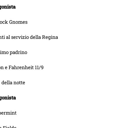
gonista
rlock Gnomes
ti al servizio della Regina
primo padrino
on e Fahrenheit 11/9
e della notte
gonista
permint
 Fields