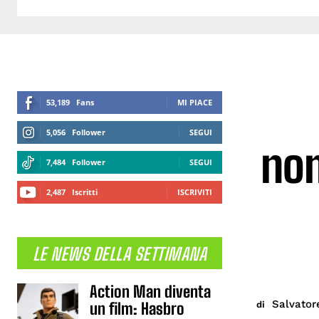
53,189
Fans
MI PIACE
5,056
Follower
SEGUI
nom
7,484
Follower
SEGUI
2,487
Iscritti
ISCRIVITI
LE NEWS DELLA SETTIMANA
Action Man diventa
Salvator
di
un film: Hasbro