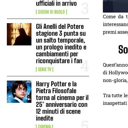
ufficiali in arrivo
GIOCHI DI RUOLO
Come da tr
interessan
Gli Anelli del Potere
premi asse
stagione 3 punta su
un salto temporale,
un prologo inedito e
So
cambiamenti per
riconquistare i fan
Quest’anno 
SERIE TV
di Hollywo
non-gloria,
Harry Potter e la
Pietra Filosofale
Tra tutte 
torna al cinema per il
inaspettati
25° anniversario con
12 minuti di scene
inedite
CINEMA