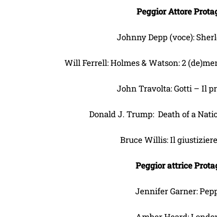
Peggior Attore Prota
Johnny Depp (voce): She
Will Ferrell: Holmes & Watson: 2 (de)men
John Travolta: Gotti – Il 
Donald J. Trump: Death of a Nati
Bruce Willis: Il giustizier
Peggior attrice Prota
Jennifer Garner: Pep
Amber Heard: London