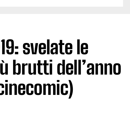
9: svelate le
ù brutti dell’anno
 cinecomic)