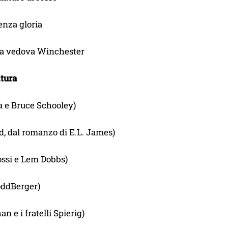
enza gloria
: La vedova Winchester
tura
a e Bruce Schooley)
d, dal romanzo di E.L. James)
ossi e Lem Dobbs)
oddBerger)
e i fratelli Spierig)