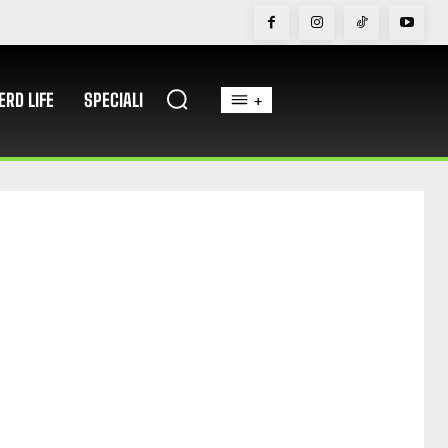
ERD LIFE
SPECIALI
+