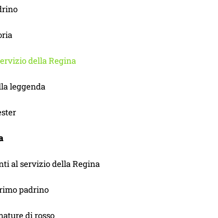
drino
oria
ervizio della Regina
lla leggenda
ster
a
i al servizio della Regina
primo padrino
ature di rosso