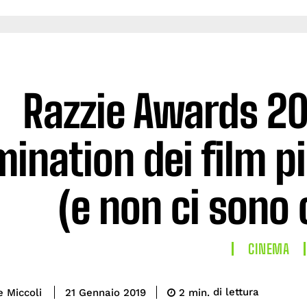
Razzie Awards 201
ination dei film pi
(e non ci sono
CINEMA
di lettura
e Miccoli
2
min.
21 Gennaio 2019