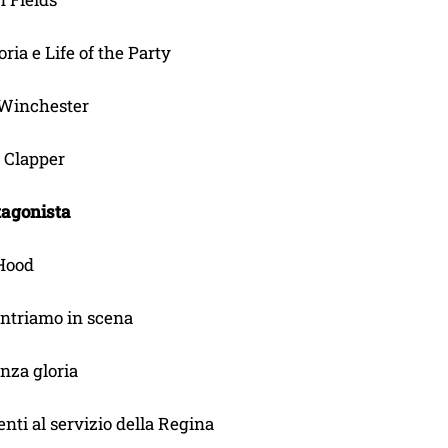
ia e Life of the Party
 Winchester
 Clapper
tagonista
Hood
Entriamo in scena
nza gloria
nti al servizio della Regina