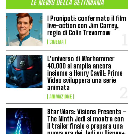
LE NEWS DELLA SETTIMANA
I Pronipoti: confermato il film
live-action con Jim Carrey,
regia di Colin Trevorrow
CINEMA
L’universo di Warhammer
40.000 si amplia ancora
insieme a Henry Cavill: Prime
Video svilupperà una serie
animata
ANIMAZIONE
Star Wars: Visions Presents –
The Ninth Jedi si mostra con
il trailer finale e prepara una
nuova era dei Jedi su Disney+