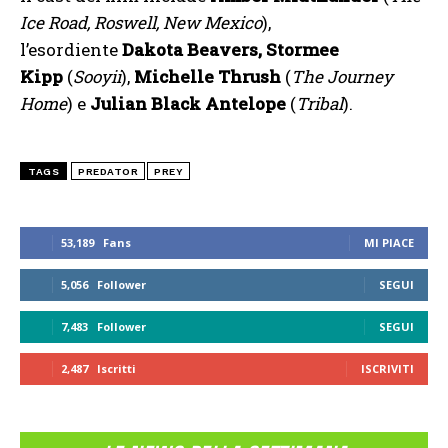
Ice Road, Roswell, New Mexico
),
l’esordiente
Dakota Beavers, Stormee
Kipp
(
Sooyii
),
Michelle Thrush
(
The Journey
Home
) e
Julian Black Antelope
(
Tribal
).
TAGS
PREDATOR
PREY
53,189
Fans
MI PIACE
5,056
Follower
SEGUI
7,483
Follower
SEGUI
2,487
Iscritti
ISCRIVITI