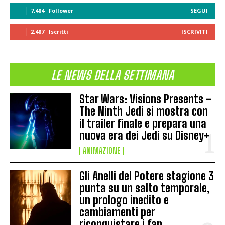
7,484
Follower
SEGUI
2,487
Iscritti
ISCRIVITI
LE NEWS DELLA SETTIMANA
Star Wars: Visions Presents –
The Ninth Jedi si mostra con
il trailer finale e prepara una
nuova era dei Jedi su Disney+
ANIMAZIONE
Gli Anelli del Potere stagione 3
punta su un salto temporale,
un prologo inedito e
cambiamenti per
riconquistare i fan