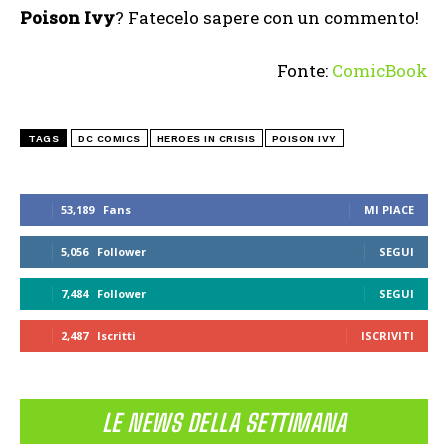
Poison Ivy
? Fatecelo sapere con un commento!
Fonte:
ComicBook
TAGS
DC COMICS
HEROES IN CRISIS
POISON IVY
53,189
Fans
MI PIACE
5,056
Follower
SEGUI
7,484
Follower
SEGUI
2,487
Iscritti
ISCRIVITI
LE NEWS DELLA SETTIMANA