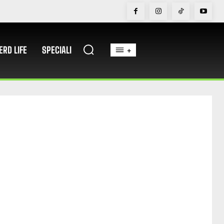
ERD LIFE
SPECIALI
+