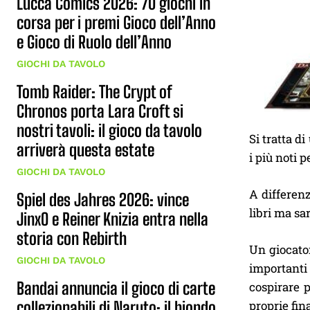
Lucca Comics 2026: 70 giochi in
corsa per i premi Gioco dell’Anno
e Gioco di Ruolo dell’Anno
GIOCHI DA TAVOLO
Tomb Raider: The Crypt of
Chronos porta Lara Croft si
nostri tavoli: il gioco da tavolo
Si tratta d
arriverà questa estate
i più noti 
GIOCHI DA TAVOLO
A differen
Spiel des Jahres 2026: vince
libri ma sa
JinxO e Reiner Knizia entra nella
storia con Rebirth
Un giocator
GIOCHI DA TAVOLO
importanti 
Bandai annuncia il gioco di carte
cospirare p
collezionabili di Naruto: il biondo
proprie fina