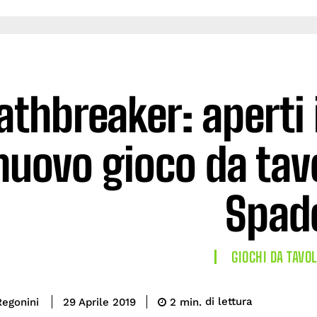
athbreaker: aperti i
nuovo gioco da tavo
Spad
GIOCHI DA TAVO
di lettura
Regonini
2
min.
29 Aprile 2019