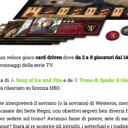
i un veloce gioco
card driven
dove
da 2 a 8 giocatori dai 1
personaggi della serie TV.
za di
A Song of Ice and Fire
e de
Il Trono di Spade: il G
rà rilasciato su licenza HBO.
e interpreterà il sovrano (o la sovrana) di Westeros, ment
casate dei Sette Regni, con obiettivi segreti ben diversi
er sedere sul trono? Avranno fame di potere, sete di san
nze? Starà al re scoprire gli intrighi, i sotterfugi e i tradi