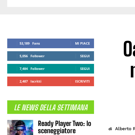
O
53,189
Fans
MI PIACE
5,056
Follower
SEGUI
7,484
Follower
SEGUI
2,487
Iscritti
ISCRIVITI
LE NEWS DELLA SETTIMANA
Ready Player Two: lo
Alberto 
di
sceneggiatore