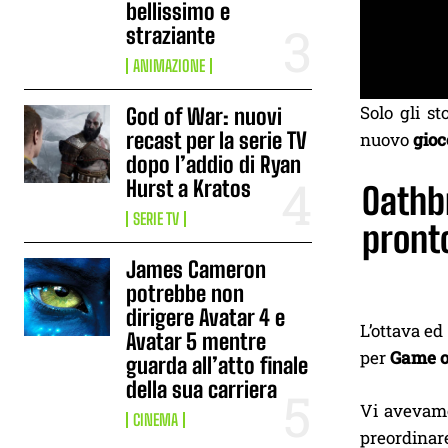
bellissimo e
straziante
ANIMAZIONE
Solo gli s
God of War: nuovi
recast per la serie TV
nuovo
gioc
dopo l’addio di Ryan
Hurst a Kratos
Oathbr
SERIE TV
pronto
James Cameron
potrebbe non
dirigere Avatar 4 e
L’ottava ed
Avatar 5 mentre
per
Game o
guarda all’atto finale
della sua carriera
Vi avevamo 
CINEMA
preordinare