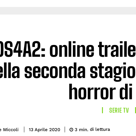
S4A2: online traile
lla seconda stagio
horror d
SERIE TV
di lettura
e Miccoli
3
min.
13 Aprile 2020