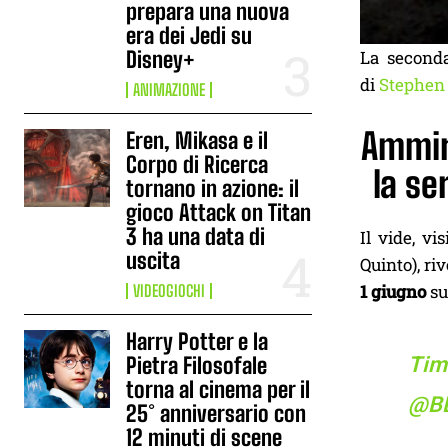
prepara una nuova
era dei Jedi su
Disney+
La seconda
di
Stephen
ANIMAZIONE
Ammiri
Eren, Mikasa e il
Corpo di Ricerca
la se
tornano in azione: il
gioco Attack on Titan
3 ha una data di
Il vide, vi
uscita
Quinto), ri
1 giugno
su
VIDEOGIOCHI
Harry Potter e la
Pietra Filosofale
Tim
torna al cinema per il
@B
25° anniversario con
12 minuti di scene