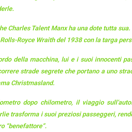
erle.
e Charles Talent Manx ha una dote tutta sua. G
 Rolls-Royce Wraith del 1938 con la targa pe
rdo della macchina, lui e i suoi innocenti pa
orrere strade segrete che portano a uno strao
ama Christmasland.
lometro dopo chilometro, il viaggio sull’auto
lie trasforma i suoi preziosi passeggeri, rende
oro “benefattore”.