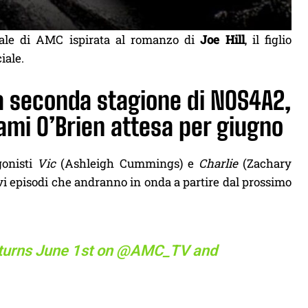
rale di AMC ispirata al romanzo di
Joe Hill
, il figlio
iale.
la seconda stagione di NOS4A2,
Jami O’Brien attesa per giugno
agonisti
Vic
(Ashleigh Cummings) e
Charlie
(Zachary
ovi episodi che andranno in onda a partire dal prossimo
turns June 1st on
@AMC_TV
and