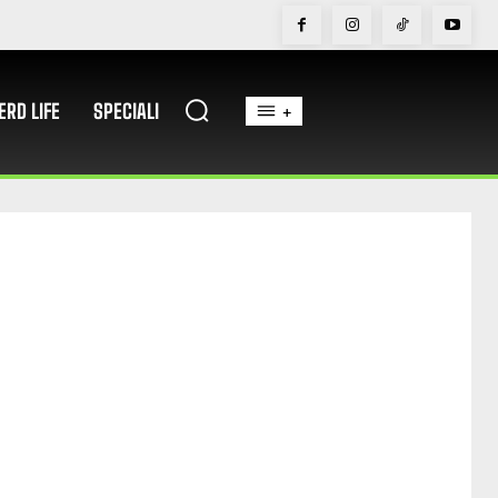
ERD LIFE
SPECIALI
+