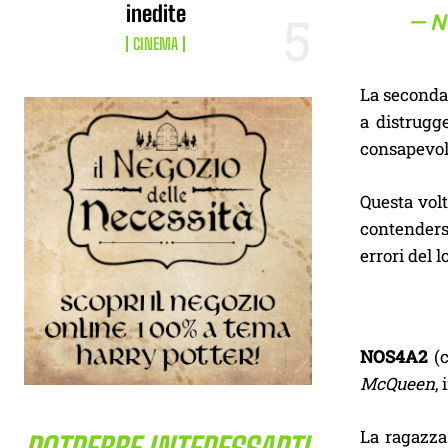
inedite
— N
CINEMA
La seconda 
a distrugg
consapevole
Questa volt
contenders
errori del 
NOS4A2
(c
McQueen
,
La ragazza 