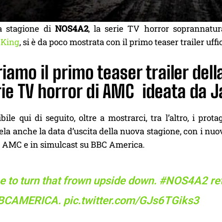
 stagione di
NOS4A2
, la serie TV horror soprannatu
 King
, si è da poco mostrata con il primo teaser trailer uffic
amo il primo teaser trailer del
rie TV horror di AMC ideata da 
sibile qui di seguito, oltre a mostrarci, tra l’altro, i prot
vela anche la data d’uscita della nuova stagione, con i nu
 AMC e in simulcast su BBC America.
e to turn that frown upside down.
#NOS4A2
re
BCAMERICA
.
pic.twitter.com/GJs6TGiks3