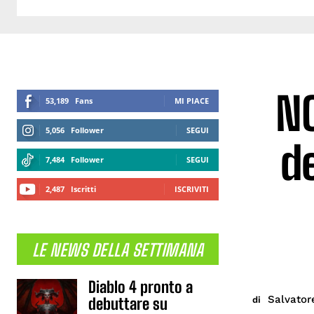
NO
53,189
Fans
MI PIACE
5,056
Follower
SEGUI
de
7,484
Follower
SEGUI
2,487
Iscritti
ISCRIVITI
LE NEWS DELLA SETTIMANA
Diablo 4 pronto a
Salvator
di
debuttare su