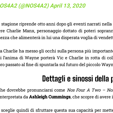
OS4A2 (@NOS4A2)
April 13, 2020
stagione riprende otto anni dopo gli eventi narrati nell
ere Charlie Manx, personaggio dottato di poteri soprann
zza che alimenterà in lui una disperata voglia di vendetta
a Charlie ha messo gli occhi sulla persona più importante
i l’anima di Wayne porterà Vic e Charlie in rotta di col
loro passato al fine di spuntarla sul futuro del piccolo Way
Dettagli e sinossi della
he dovrebbe pronunciarsi come
Nos Four A Two – Nos
 interpretata da
Ashleigh Cummings
, che scopre di avere 
sceglie quindi di sfruttare questa sua capacità per mette