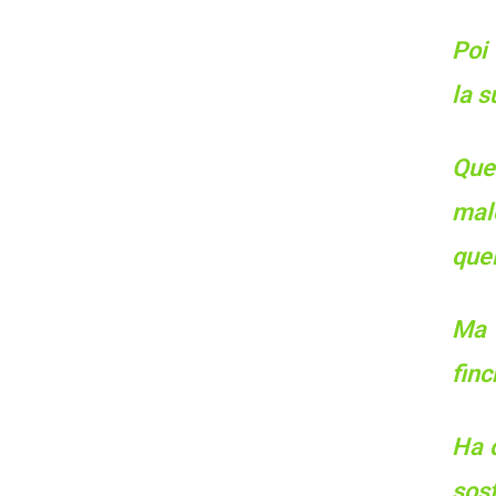
Poi 
la s
Que
mal
quel
Ma 
finc
Ha d
sost