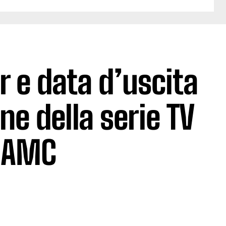
r e data d’uscita
ne della serie TV
i AMC