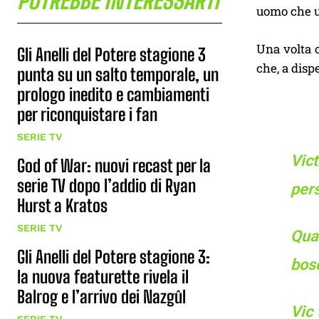
POTREBBE INTERESSARTI
uomo che us
Una volta 
Gli Anelli del Potere stagione 3
che, a disp
punta su un salto temporale, un
prologo inedito e cambiamenti
per riconquistare i fan
SERIE TV
Vict
God of War: nuovi recast per la
serie TV dopo l’addio di Ryan
pers
Hurst a Kratos
SERIE TV
Qua
Gli Anelli del Potere stagione 3:
bosc
la nuova featurette rivela il
Balrog e l’arrivo dei Nazgûl
Vic 