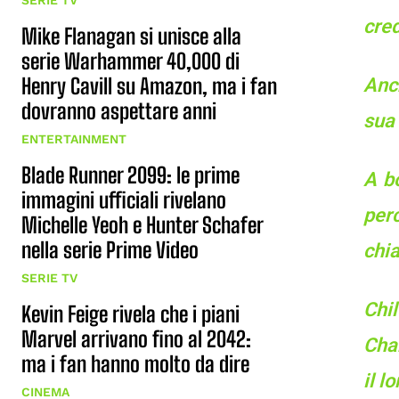
SERIE TV
cred
Mike Flanagan si unisce alla
serie Warhammer 40,000 di
Henry Cavill su Amazon, ma i fan
Anch
dovranno aspettare anni
sua
ENTERTAINMENT
Blade Runner 2099: le prime
A bo
immagini ufficiali rivelano
perc
Michelle Yeoh e Hunter Schafer
nella serie Prime Video
chi
SERIE TV
Chi
Kevin Feige rivela che i piani
Marvel arrivano fino al 2042:
Char
ma i fan hanno molto da dire
il l
CINEMA