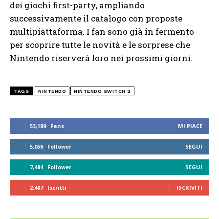
dei giochi first-party, ampliando
successivamente il catalogo con proposte
multipiattaforma. I fan sono già in fermento
per scoprire tutte le novità e le sorprese che
Nintendo riserverà loro nei prossimi giorni.
TAGS
NINTENDO
NINTENDO SWITCH 2
53,189
Fans
MI PIACE
5,056
Follower
SEGUI
7,484
Follower
SEGUI
2,487
Iscritti
ISCRIVITI