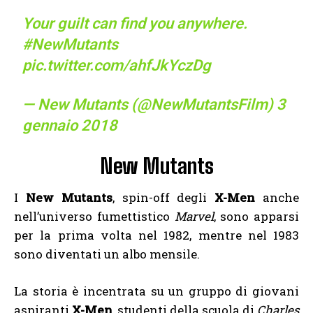
Your guilt can find you anywhere.
#NewMutants
pic.twitter.com/ahfJkYczDg
— New Mutants (@NewMutantsFilm)
3
gennaio 2018
New Mutants
I
New Mutants
, spin-off degli
X-Men
anche
nell’universo fumettistico
Marvel
, sono apparsi
per la prima volta nel 1982, mentre nel 1983
sono diventati un albo mensile.
La storia è incentrata su un gruppo di giovani
aspiranti
X-Men
, studenti della scuola di
Charles