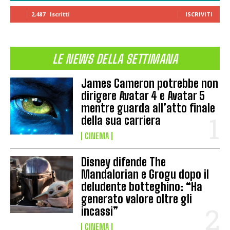
2,487
Iscritti
ISCRIVITI
LE NEWS DELLA SETTIMANA
James Cameron potrebbe non
dirigere Avatar 4 e Avatar 5
mentre guarda all’atto finale
della sua carriera
CINEMA
Disney difende The
Mandalorian e Grogu dopo il
deludente botteghino: “Ha
generato valore oltre gli
incassi”
CINEMA