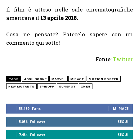
Il film è atteso nelle sale cinematografiche
americane il
13 aprile 2018.
Cosa ne pensate? Fatecelo sapere con un
commento qui sotto!
Fonte:
Twitter
TAGS
JOSH BOONE
MARVEL
MIRAGE
MOTION POSTER
NEW MUTANTS
SPINOFF
SUNSPOT
XMEN
53,189
Fans
MI PIACE
5,056
Follower
SEGUI
7,484
Follower
SEGUI