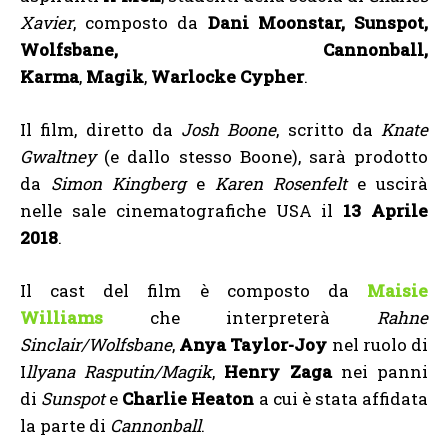
Xavier
, composto da
Dani Moonstar, Sunspot,
Wolfsbane, Cannonball,
Karma
,
Magik
,
Warlocke
Cypher
.
Il film, diretto da
Josh Boone
, scritto da
Knate
Gwaltney
(e dallo stesso Boone), sarà prodotto
da
Simon Kingberg
e
Karen Rosenfelt
e uscirà
nelle sale cinematografiche USA il
13 Aprile
2018
.
Il cast del film è composto da
Maisie
Williams
che interpreterà
Rahne
Sinclair/Wolfsbane
,
Anya Taylor-Joy
nel ruolo di
I
llyana Rasputin/Magik
,
Henry Zaga
nei panni
di
Sunspot
e
Charlie Heaton
a cui è stata affidata
la parte di
Cannonball
.