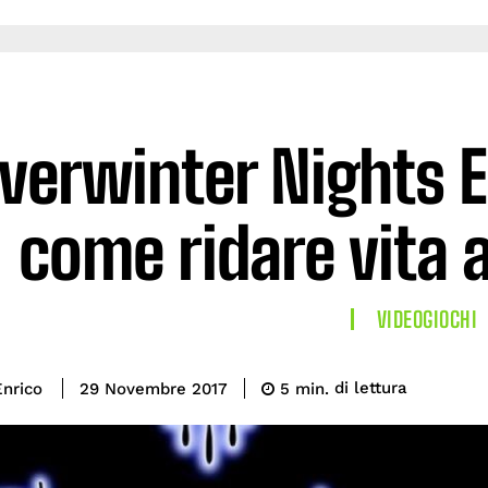
verwinter Nights E
come ridare vita 
VIDEOGIOCHI
di lettura
nrico
5
min.
29 Novembre 2017