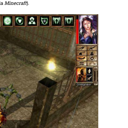
la
Minecraft
).