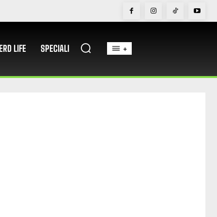
ERD LIFE
SPECIALI
+