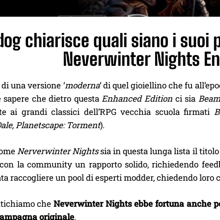
g chiarisce quali siano i suoi p
Neverwinter Nights En
di una versione ‘
moderna
‘ di quel gioiellino che fu all’ep
è sapere che dietro questa
Enhanced Edition
ci sia
Beam
ate ai grandi classici dell’RPG vecchia scuola firmati
B
ale, Planetscape: Torment
).
come
Nerverwinter Nights
sia in questa lunga lista il tito
 con la community un rapporto solido, richiedendo feed
ta raccogliere un pool di esperti modder, chiedendo loro c
tichiamo che
Neverwinter Nights ebbe fortuna anche pe
 campagna originale
.