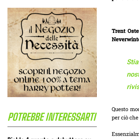
Trent Oste
Neverwinte
Stia
nos
rivi
Questo mod
POTREBBE INTERESSARTI
per ciò che
Essenzialm