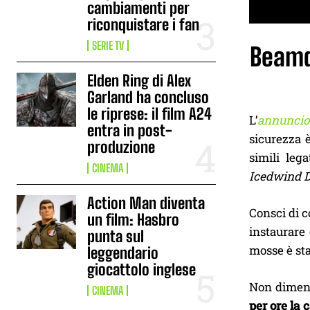
cambiamenti per
riconquistare i fan
SERIE TV
Beamdo
Elden Ring di Alex
Garland ha concluso
le riprese: il film A24
L’
annuncio
entra in post-
sicurezza 
produzione
simili leg
CINEMA
Icedwind D
Action Man diventa
Consci di 
un film: Hasbro
instaurare
punta sul
mosse è sta
leggendario
giocattolo inglese
Non dimen
CINEMA
per ore la