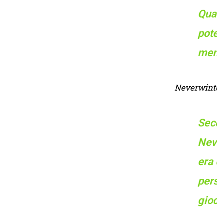
Qua
pot
men
Neverwinte
Sec
Neve
era 
pers
gioc