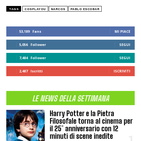
TAGS
COSPLAYOU
NARCOS
PABLO ESCOBAR
53,189
Fans
MI PIACE
5,056
Follower
SEGUI
7,484
Follower
SEGUI
2,487
Iscritti
ISCRIVITI
LE NEWS DELLA SETTIMANA
Harry Potter e la Pietra
Filosofale torna al cinema per
il 25° anniversario con 12
minuti di scene inedite