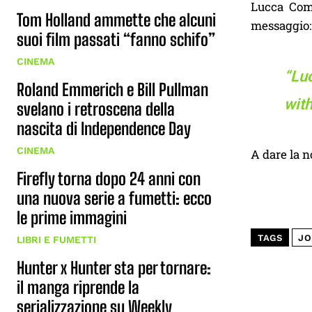
Lucca Comi
Tom Holland ammette che alcuni
messaggio:
suoi film passati “fanno schifo”
CINEMA
“Luc
Roland Emmerich e Bill Pullman
with
svelano i retroscena della
nascita di Independence Day
CINEMA
A dare la n
Firefly torna dopo 24 anni con
una nuova serie a fumetti: ecco
le prime immagini
TAGS
JO
LIBRI E FUMETTI
Hunter x Hunter sta per tornare:
il manga riprende la
serializzazione su Weekly