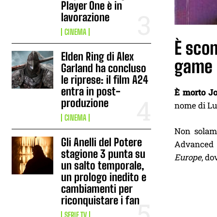
Player One è in
lavorazione
CINEMA
È scom
Elden Ring di Alex
game 
Garland ha concluso
le riprese: il film A24
entra in post-
È morto J
produzione
nome di Lup
CINEMA
Non solame
Gli Anelli del Potere
Advanced 
stagione 3 punta su
Europe
, do
un salto temporale,
un prologo inedito e
cambiamenti per
riconquistare i fan
SERIE TV