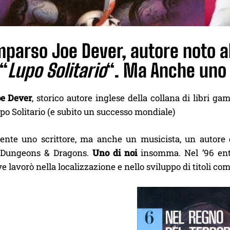
parso Joe Dever, autore noto al 
“
Lupo Solitario
“. Ma Anche uno 
oe Dever
, storico autore inglese della collana di libri g
o Solitario (e subito un successo mondiale)
nte uno scrittore, ma anche un musicista, un autore d
Dungeons & Dragons.
Uno di noi
insomma. Nel ’96 entr
ve lavorò nella localizzazione e nello sviluppo di titoli co