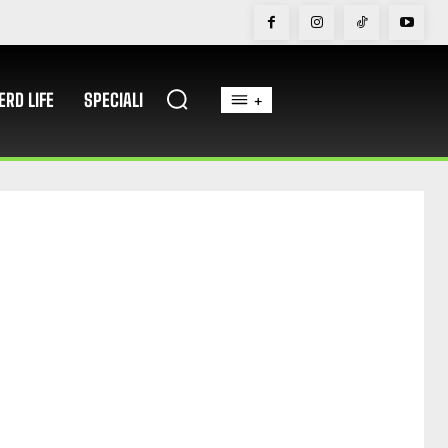
ERD LIFE
SPECIALI
+