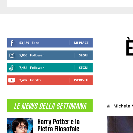
È
53,189
Fans
MI PIACE
5,056
Follower
SEGUI
7,484
Follower
SEGUI
2,487
Iscritti
ISCRIVITI
LE NEWS DELLA SETTIMANA
Michele 
di
Harry Potter e la
Pietra Filosofale