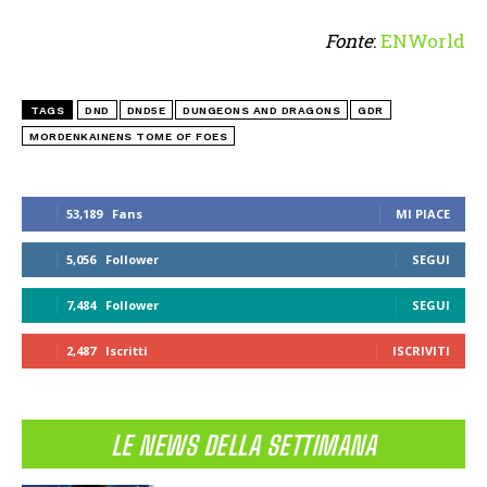
Fonte
:
ENWorld
TAGS
DND
DND5E
DUNGEONS AND DRAGONS
GDR
MORDENKAINENS TOME OF FOES
53,189
Fans
MI PIACE
5,056
Follower
SEGUI
7,484
Follower
SEGUI
2,487
Iscritti
ISCRIVITI
LE NEWS DELLA SETTIMANA