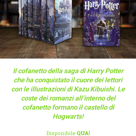
Il cofanetto della saga di Harry Potter
che ha conquistato il cuore dei lettori
con le illustrazioni di Kazu Kibuishi. Le
coste dei romanzi all’interno del
cofanetto formano il castello di
Hogwarts!
Disponibile
QUA!