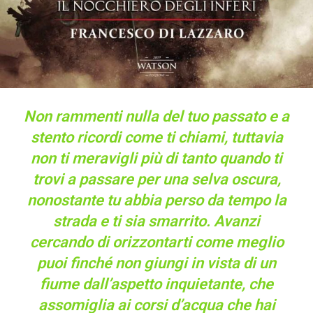
Non rammenti nulla del tuo passato e a
stento ricordi come ti chiami, tuttavia
non ti meravigli più di tanto quando ti
trovi a passare per una selva oscura,
nonostante tu abbia perso da tempo la
strada e ti sia smarrito. Avanzi
cercando di orizzontarti come meglio
puoi finché non giungi in vista di un
fiume dall’aspetto inquietante, che
assomiglia ai corsi d’acqua che hai