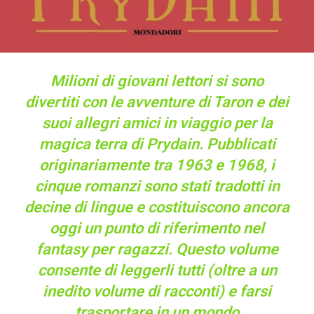
Milioni di giovani lettori si sono
divertiti con le avventure di Taron e dei
suoi allegri amici in viaggio per la
magica terra di Prydain. Pubblicati
originariamente tra 1963 e 1968, i
cinque romanzi sono stati tradotti in
decine di lingue e costituiscono ancora
oggi un punto di riferimento nel
fantasy per ragazzi. Questo volume
consente di leggerli tutti (oltre a un
inedito volume di racconti) e farsi
trasportare in un mondo