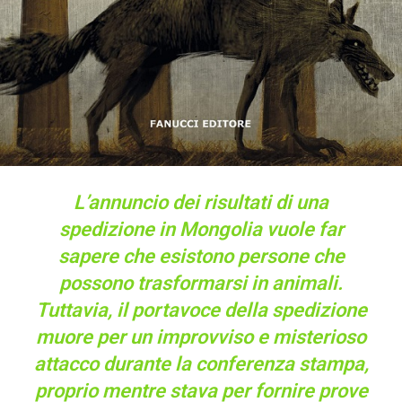
L’annuncio dei risultati di una
spedizione in Mongolia vuole far
sapere che esistono persone che
possono trasformarsi in animali.
Tuttavia, il portavoce della spedizione
muore per un improvviso e misterioso
attacco durante la conferenza stampa,
proprio mentre stava per fornire prove