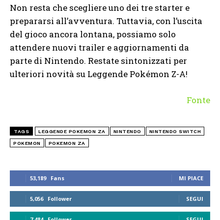
Non resta che scegliere uno dei tre starter e
prepararsi all’avventura. Tuttavia, con l’uscita
del gioco ancora lontana, possiamo solo
attendere nuovi trailer e aggiornamenti da
parte di Nintendo. Restate sintonizzati per
ulteriori novità su Leggende Pokémon Z-A!
Fonte
TAGS
LEGGENDE POKEMON ZA
NINTENDO
NINTENDO SWITCH
POKEMON
POKEMON ZA
53,189
Fans
MI PIACE
5,056
Follower
SEGUI
7,484
Follower
SEGUI