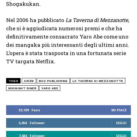
Shogakukan.
Nel 2006 ha pubblicato
La Taverna di Mezzanotte
,
che si è aggiudicata numerosi premi e che ha
definitivamente consacrato Yaro Abe come uno
dei mangaka più interessanti degli ultimi anni.
L’opera è stata trasposta in una fortunata serie
TV targata Netflix.
TAGS
AIKEN
BAO PUBLISHING
LA TAVERNA DI MEZZANOTTE
MIDNIGHT DINER
YARO ABE
53,189
Fans
MI PIACE
5,056
Follower
SEGUI
7,484
Follower
SEGUI