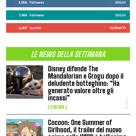
5,056
Follower
SEGUI
7,484
Follower
SEGUI
2,487
Iscritti
ISCRIVITI
LE NEWS DELLA SETTIMANA
Disney difende The
Mandalorian e Grogu dopo il
deludente botteghino: “Ha
generato valore oltre gli
incassi”
CINEMA
Cocoon: One Summer of
Girlhood, il trailer del nuovo