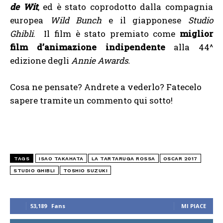
de Wit
, ed è stato coprodotto dalla compagnia
europea
Wild Bunch
e il giapponese
Studio
Ghibli
. Il film è stato premiato come
miglior
film d’animazione indipendente
alla 44^
edizione degli
Annie Awards.
Cosa ne pensate? Andrete a vederlo? Fatecelo
sapere tramite un commento qui sotto!
TAGS
ISAO TAKAHATA
LA TARTARUGA ROSSA
OSCAR 2017
STUDIO GHIBLI
TOSHIO SUZUKI
53,189
Fans
MI PIACE