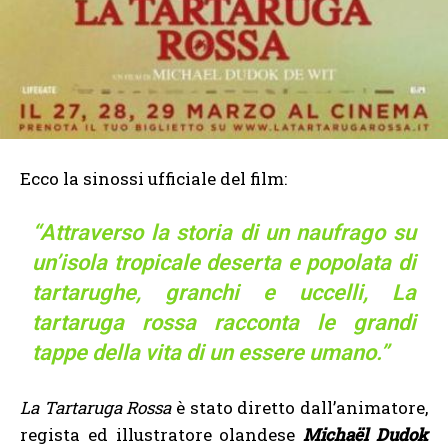
Ecco la sinossi ufficiale del film:
“Attraverso la storia di un naufrago su
un’isola tropicale deserta e popolata di
tartarughe, granchi e uccelli, La
tartaruga rossa racconta le grandi
tappe della vita di un essere umano.”
La Tartaruga Rossa
è stato diretto dall’animatore,
regista ed illustratore olandese
Michaël Dudok