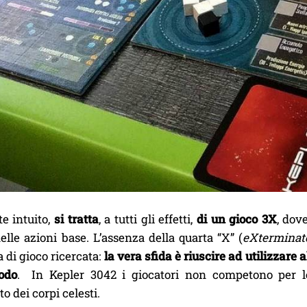
e intuito,
si tratta
, a tutti gli effetti,
di un gioco 3X
, dov
elle azioni base. L’assenza della quarta “X” (
eXterminat
a di gioco ricercata:
la vera sfida è riuscire ad utilizzare 
odo
. In Kepler 3042 i giocatori non competono per le
o dei corpi celesti.