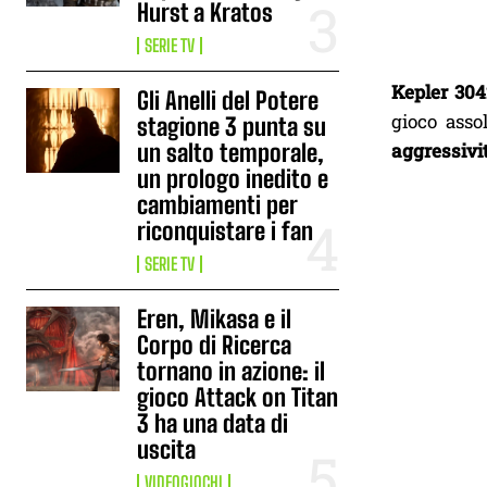
Hurst a Kratos
SERIE TV
Kepler 304
Gli Anelli del Potere
gioco asso
stagione 3 punta su
aggressivit
un salto temporale,
un prologo inedito e
cambiamenti per
riconquistare i fan
SERIE TV
Eren, Mikasa e il
Corpo di Ricerca
tornano in azione: il
gioco Attack on Titan
3 ha una data di
uscita
VIDEOGIOCHI