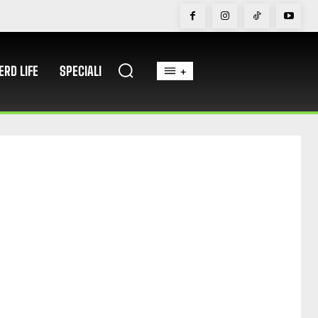
ERD LIFE
SPECIALI
+