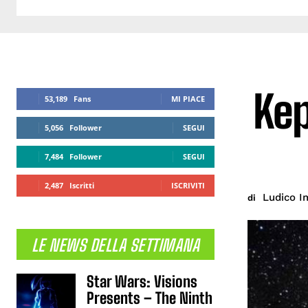
Kep
53,189
Fans
MI PIACE
5,056
Follower
SEGUI
7,484
Follower
SEGUI
2,487
Iscritti
ISCRIVITI
Ludico I
di
LE NEWS DELLA SETTIMANA
Star Wars: Visions
Presents – The Ninth