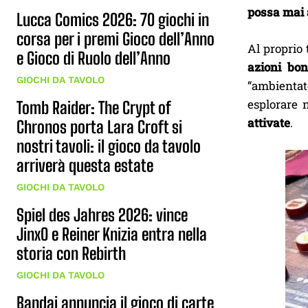
possa mai a
Lucca Comics 2026: 70 giochi in
corsa per i premi Gioco dell’Anno
Al proprio
e Gioco di Ruolo dell’Anno
azioni bo
GIOCHI DA TAVOLO
“ambientate
esplorare n
Tomb Raider: The Crypt of
attivate
.
Chronos porta Lara Croft si
nostri tavoli: il gioco da tavolo
arriverà questa estate
GIOCHI DA TAVOLO
Spiel des Jahres 2026: vince
JinxO e Reiner Knizia entra nella
storia con Rebirth
GIOCHI DA TAVOLO
Bandai annuncia il gioco di carte