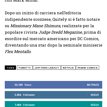
con Mark Millar.
Dopo un inizio di carriera nell’editoria
indipendente scozzese, Quitely si è fatto notare
su
Missionary
Mane Shimura
, realizzate per la
popolare rivista
Judge Dredd Megazine
, prima di
esordire sul mercato americano per DC Comics,
diventando una star dopo la seminale miniserie
Flex Mentallo
.
TAGS
FUMETTI
JUPITERS LEGACY
NETFLIX
PANINI COMICS
53,189
Fans
MI PIACE
5,056
Follower
SEGUI
7,484
Follower
SEGUI