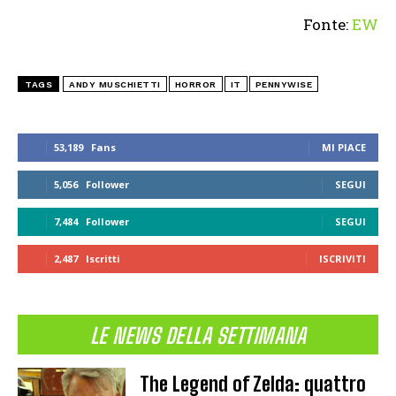
Fonte:
EW
TAGS
ANDY MUSCHIETTI
HORROR
IT
PENNYWISE
53,189
Fans
MI PIACE
5,056
Follower
SEGUI
7,484
Follower
SEGUI
2,487
Iscritti
ISCRIVITI
LE NEWS DELLA SETTIMANA
The Legend of Zelda: quattro