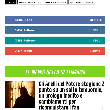
TAGS
HARRISON FORD
INDIANA JONES
INDIANA JONES 5
53,189
Fans
MI PIACE
5,056
Follower
SEGUI
7,484
Follower
SEGUI
2,487
Iscritti
ISCRIVITI
LE NEWS DELLA SETTIMANA
Gli Anelli del Potere stagione 3
punta su un salto temporale,
un prologo inedito e
cambiamenti per
riconquistare i fan