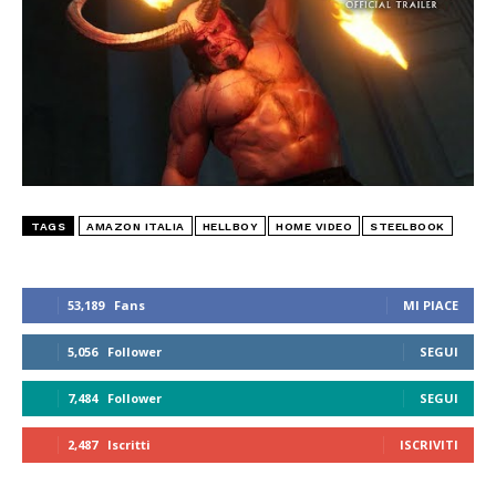
TAGS
AMAZON ITALIA
HELLBOY
HOME VIDEO
STEELBOOK
53,189
Fans
MI PIACE
5,056
Follower
SEGUI
7,484
Follower
SEGUI
2,487
Iscritti
ISCRIVITI