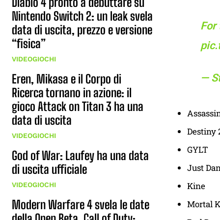
Diablo 4 pronto a debuttare su
Nintendo Switch 2: un leak svela
For 
data di uscita, prezzo e versione
“fisica”
pic
VIDEOGIOCHI
— S
Eren, Mikasa e il Corpo di
Ricerca tornano in azione: il
gioco Attack on Titan 3 ha una
Assassin
data di uscita
Destiny 
VIDEOGIOCHI
GYLT
God of War: Laufey ha una data
Just Da
di uscita ufficiale
Kine
VIDEOGIOCHI
Modern Warfare 4 svela le date
Mortal 
della Open Beta, Call of Duty: