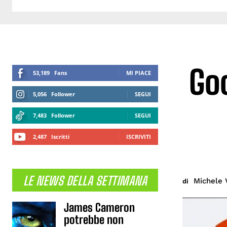
Goo
53,189
Fans
MI PIACE
5,056
Follower
SEGUI
7,483
Follower
SEGUI
2,487
Iscritti
ISCRIVITI
LE NEWS DELLA SETTIMANA
Michele 
di
James Cameron
potrebbe non