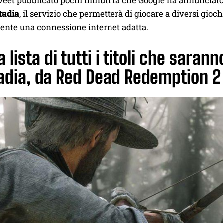
eet pubblicato pochi minuti fa che Google ha annunciato 
tadia
, il servizio che permetterà di giocare a diversi gi
ente una connessione internet adatta.
a lista di tutti i titoli che saran
adia, da Red Dead Redemption 2 a