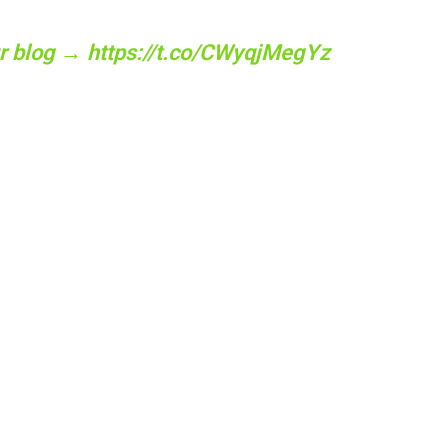
our blog →
https://t.co/CWyqjMegYz