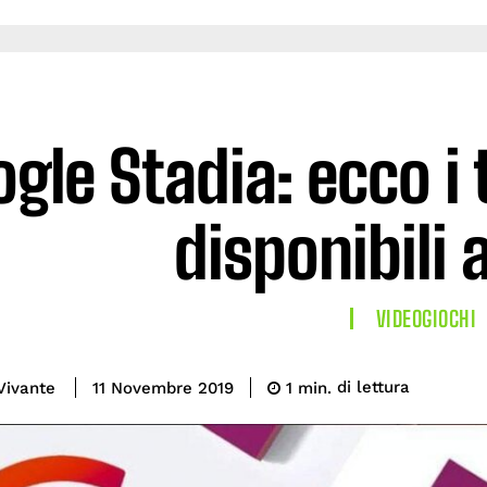
gle Stadia: ecco i 
disponibili a
VIDEOGIOCHI
di lettura
Vivante
1
min.
11 Novembre 2019