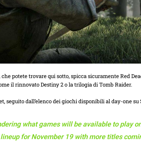
, che potete trovare qui sotto, spicca sicuramente Red D
 come il rinnovato Destiny 2 o la trilogia di Tomb Raider.
et, seguito dall’elenco dei giochi disponibili al day-one su 
ering what games will be available to play on
lineup for November 19 with more titles comi