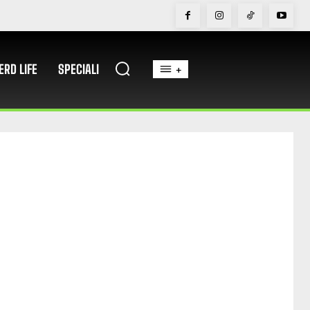
ERD LIFE
SPECIALI
+