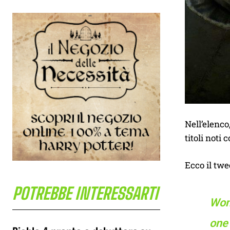
Nell’elenco
titoli noti
Ecco il twe
POTREBBE INTERESSARTI
Wond
one 