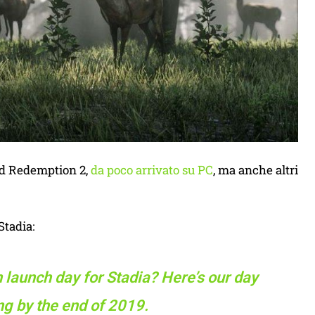
ead Redemption 2,
da poco arrivato su PC
, ma anche altri
Stadia:
 launch day for Stadia? Here’s our day
ng by the end of 2019.