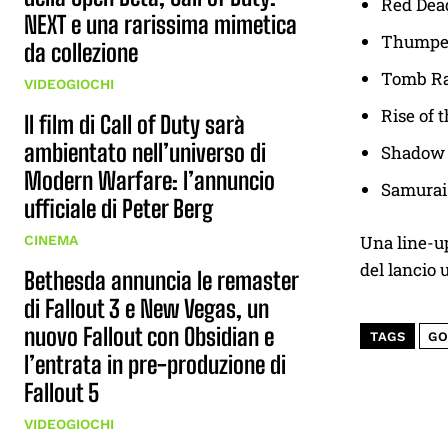
Red Dea
NEXT e una rarissima mimetica
Thumpe
da collezione
Tomb Ra
VIDEOGIOCHI
Rise of 
Il film di Call of Duty sarà
ambientato nell’universo di
Shadow 
Modern Warfare: l’annuncio
Samura
ufficiale di Peter Berg
Una line-up
CINEMA
del lancio u
Bethesda annuncia le remaster
di Fallout 3 e New Vegas, un
nuovo Fallout con Obsidian e
TAGS
GO
l’entrata in pre-produzione di
Fallout 5
VIDEOGIOCHI