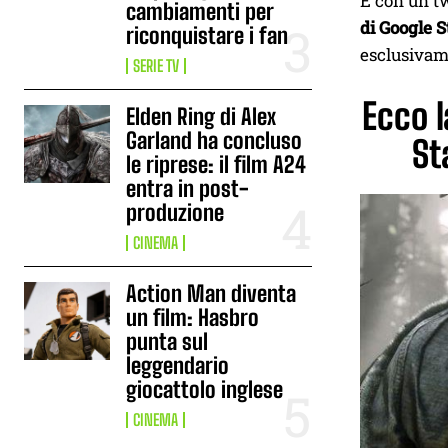
È con un tw
cambiamenti per
di Google S
riconquistare i fan
esclusivam
SERIE TV
Ecco l
Elden Ring di Alex
Garland ha concluso
St
le riprese: il film A24
entra in post-
produzione
CINEMA
Action Man diventa
un film: Hasbro
punta sul
leggendario
giocattolo inglese
CINEMA