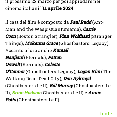
il prossimo 22 marzo per poi approdare nei
cinema italiani l’
11 aprile 2024
.
Il cast del film è composto da
Paul Rudd
(Ant-
Man and the Wasp: Quantumania),
Carrie
Coon
(Boston Strangler),
Finn Wolfhard
(Stranger
Things),
Mckenna Grace
(Ghostbusters: Legacy).
Accanto a loro anche
Kumail
Nanjiani
(Eternals),
Patton
Oswalt
(Eternals),
Celeste
O’Connor
(Ghostbusters: Legacy),
Logan Kim
(The
Walking Dead: Dead City),
Dan Aykroyd
(Ghostbusters I e II),
Bill Murray
(Ghostbusters I e
II),
Ernie Hudson
(Ghostbusters I e II) e
Annie
Potts
(Ghostbusters I e II).
fonte