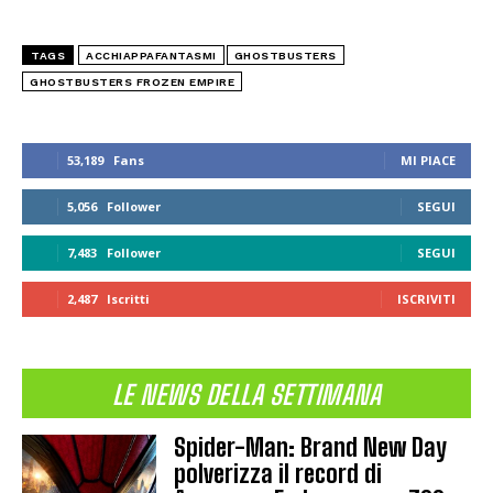
TAGS
ACCHIAPPAFANTASMI
GHOSTBUSTERS
GHOSTBUSTERS FROZEN EMPIRE
53,189
Fans
MI PIACE
5,056
Follower
SEGUI
7,483
Follower
SEGUI
2,487
Iscritti
ISCRIVITI
LE NEWS DELLA SETTIMANA
Spider-Man: Brand New Day
polverizza il record di