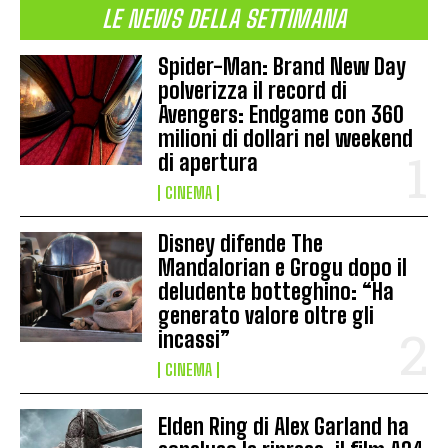
LE NEWS DELLA SETTIMANA
Spider-Man: Brand New Day
polverizza il record di
Avengers: Endgame con 360
milioni di dollari nel weekend
di apertura
CINEMA
Disney difende The
Mandalorian e Grogu dopo il
deludente botteghino: “Ha
generato valore oltre gli
incassi”
CINEMA
Elden Ring di Alex Garland ha