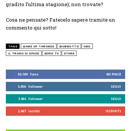
gradito l’ultima stagione); non trovate?
Cosa ne pensate? Fatecelo sapere tramite un
commento qui sotto!
TAGS
GAME OF THRONES
GIUBBOTTO
HBO
IL TRONO DI SPADE
SERIE TV
STARK
53,189
Fans
MI PIACE
5,056
Follower
SEGUI
7,484
Follower
SEGUI
2,487
Iscritti
ISCRIVITI