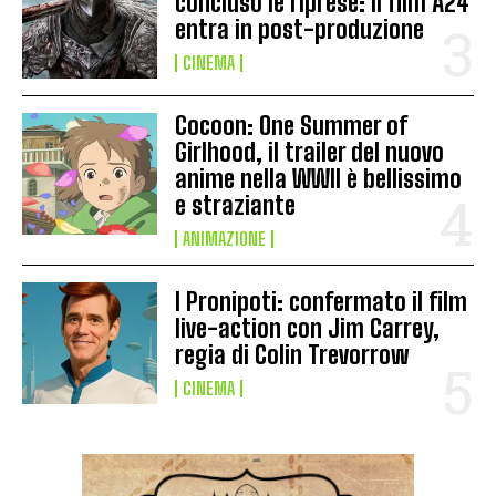
concluso le riprese: il film A24
entra in post-produzione
CINEMA
Cocoon: One Summer of
Girlhood, il trailer del nuovo
anime nella WWII è bellissimo
e straziante
ANIMAZIONE
I Pronipoti: confermato il film
live-action con Jim Carrey,
regia di Colin Trevorrow
CINEMA