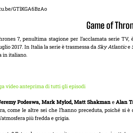
utu.be/GTlKGA6BzAo
Game of Thron
ones 7, penultima stagione per l’acclamata serie TV, è a
luglio 2017. In Italia la serie è trasmessa da
Sky Atlantic
e
a in italiano.
a video anteprima di tutti gli episodi
Jeremy Podeswa,
Mark Mylod,
Matt Shakman
e
Alan T
a, come le altre sei che l’hanno preceduta, poiché si è 
’atmosfera più fredda e grigia.