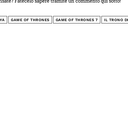
nsate? Fatecelo sapere tramite un commento qui sotto!
YA
GAME OF THRONES
GAME OF THRONES 7
IL TRONO D