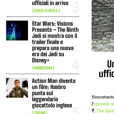
ufficiali in arrivo
GIOCHI DI RUOLO
Star Wars: Visions
Presents – The Ninth
Jedi si mostra con il
trailer finale e
prepara una nuova
era dei Jedi su
Disney+
U
ANIMAZIONE
uffi
Action Man diventa
un film: Hasbro
punta sul
Nonostante 
leggendario
l’
episodio si
giocattolo inglese
7
,
The Spoi
CINEMA