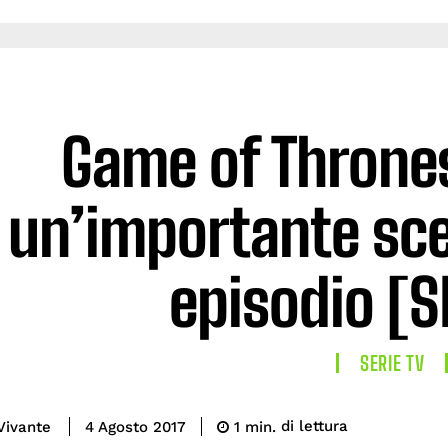
Game of Thrones
un’importante sce
episodio [S
SERIE TV
di lettura
Vivante
1
min.
4 Agosto 2017