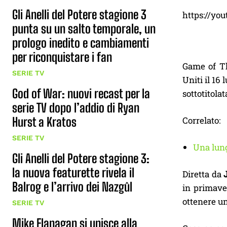
Gli Anelli del Potere stagione 3
https://yo
punta su un salto temporale, un
prologo inedito e cambiamenti
per riconquistare i fan
Game of Thr
SERIE TV
Uniti il 16 
God of War: nuovi recast per la
sottotitolat
serie TV dopo l’addio di Ryan
Correlato:
Hurst a Kratos
SERIE TV
Una lung
Gli Anelli del Potere stagione 3:
la nuova featurette rivela il
Diretta da
Balrog e l’arrivo dei Nazgûl
in primaver
ottenere un
SERIE TV
Mike Flanagan si unisce alla