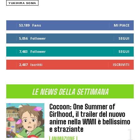
YUKIHIRA SOMA
53,189
Fans
MI PIACE
5,056
Follower
SEGUI
7,483
Follower
SEGUI
2,487
Iscritti
ISCRIVITI
LE NEWS DELLA SETTIMANA
Cocoon: One Summer of
Girlhood, il trailer del nuovo
anime nella WWII è bellissimo
e straziante
ANIMAZIONE