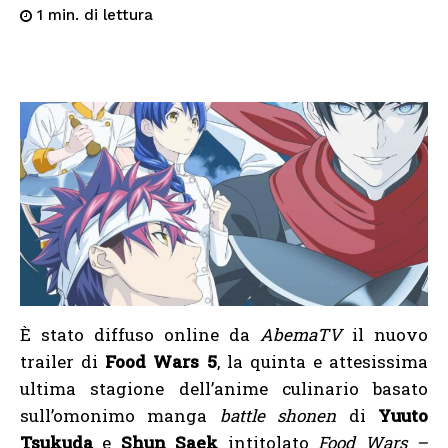
di lettura
1
min.
È stato diffuso online da
AbemaTV
il nuovo
trailer di
Food Wars 5
, la quinta e attesissima
ultima stagione dell’anime culinario basato
sull’omonimo manga
battle shonen
di
Yuuto
Tsukuda
e
Shun Saek
intitolato
Food Wars –